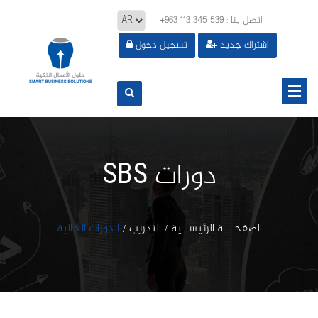
: اتصل بنا
+963 113 345 539
اشتراك جديد
تسجيل دخول
دورات SBS
الصفحـــة الرئيســية
التدريب
الدورات الحالية