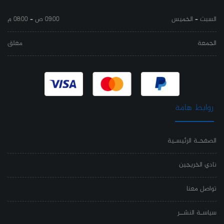
السبت – الخميس
09:00 ص – 08:00 م
الجمعة
مغلق
روابط هامة
الصفحـة الرئيسـية
نادي الخريجين
تواصل معنا
سياسـة النشــر