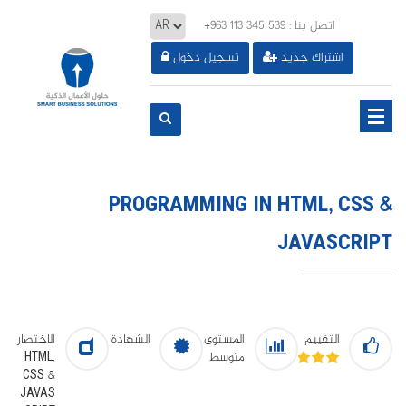
+963 113 345 539
: اتصل بنا
اشتراك جديد
تسجيل دخول
PROGRAMMING IN HTML, CSS &
JAVASCRIPT
التقييم
المستوى
الشهادة
الاختصار
HTML,
متوسط
CSS &
JAVAS